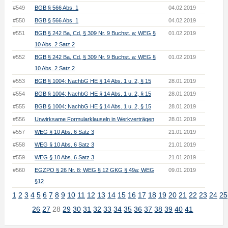
#549
BGB § 566 Abs. 1
04.02.2019
#550
BGB § 566 Abs. 1
04.02.2019
#551
BGB § 242 Ba, Cd, § 309 Nr. 9 Buchst. a; WEG §
01.02.2019
10 Abs. 2 Satz 2
#552
BGB § 242 Ba, Cd, § 309 Nr. 9 Buchst. a; WEG §
01.02.2019
10 Abs. 2 Satz 2
#553
BGB § 1004; NachbG HE § 14 Abs. 1 u. 2, § 15
28.01.2019
#554
BGB § 1004; NachbG HE § 14 Abs. 1 u. 2, § 15
28.01.2019
#555
BGB § 1004; NachbG HE § 14 Abs. 1 u. 2, § 15
28.01.2019
#556
Unwirksame Formularklauseln in Werkverträgen
28.01.2019
#557
WEG § 10 Abs. 6 Satz 3
21.01.2019
#558
WEG § 10 Abs. 6 Satz 3
21.01.2019
#559
WEG § 10 Abs. 6 Satz 3
21.01.2019
#560
EGZPO § 26 Nr. 8; WEG § 12 GKG § 49a; WEG
09.01.2019
§12
1
2
3
4
5
6
7
8
9
10
11
12
13
14
15
16
17
18
19
20
21
22
23
24
25
26
27
28
29
30
31
32
33
34
35
36
37
38
39
40
41