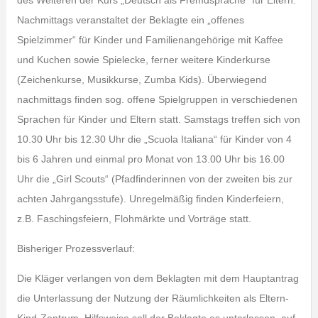
des Weiteren der Kurs „Deutsch als Fremdsprache“ für Eltern.
Nachmittags veranstaltet der Beklagte ein „offenes
Spielzimmer“ für Kinder und Familienangehörige mit Kaffee
und Kuchen sowie Spielecke, ferner weitere Kinderkurse
(Zeichenkurse, Musikkurse, Zumba Kids). Überwiegend
nachmittags finden sog. offene Spielgruppen in verschiedenen
Sprachen für Kinder und Eltern statt. Samstags treffen sich von
10.30 Uhr bis 12.30 Uhr die „Scuola Italiana“ für Kinder von 4
bis 6 Jahren und einmal pro Monat von 13.00 Uhr bis 16.00
Uhr die „Girl Scouts“ (Pfadfinderinnen von der zweiten bis zur
achten Jahrgangsstufe). Unregelmäßig finden Kinderfeiern,
z.B. Faschingsfeiern, Flohmärkte und Vorträge statt.
Bisheriger Prozessverlauf:
Die Kläger verlangen von dem Beklagten mit dem Hauptantrag
die Unterlassung der Nutzung der Räumlichkeiten als Eltern-