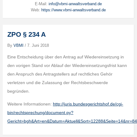
E-Mail:
info@vbmi-anwaltsverband.de
Web:
https://www.vbmi-anwaltsverband.de
ZPO § 234 A
By
VBMI
/
7. Juni 2018
Eine Entscheidung über den Antrag auf Wiedereinsetzung in
den vorigen Stand vor Ablauf der Wiedereinsetzungsfrist kann
den Anspruch des Antragstellers auf rechtliches Gehör
verletzen und die Zulassung der Rechtsbeschwerde
begründen.
Weitere Informationen:
http://juris.bundesgerichtshof.de/cgi-
bin/rechtsprechung/document.py?
Gericht=bgh&Art=en&Datum=Aktuell&Sort=12288&Seite=14&nr=