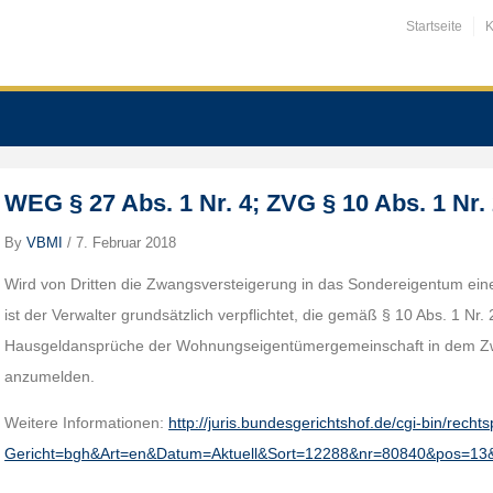
Startseite
K
WEG § 27 Abs. 1 Nr. 4; ZVG § 10 Abs. 1 Nr.
By
VBMI
/
7. Februar 2018
Wird von Dritten die Zwangsversteigerung in das Sondereigentum ei
ist der Verwalter grundsätzlich verpflichtet, die gemäß § 10 Abs. 1 Nr
Hausgeldansprüche der Wohnungseigentümergemeinschaft in dem Zw
anzumelden.
Weitere Informationen:
http://juris.bundesgerichtshof.de/cgi-bin/rec
Gericht=bgh&Art=en&Datum=Aktuell&Sort=12288&nr=80840&pos=13