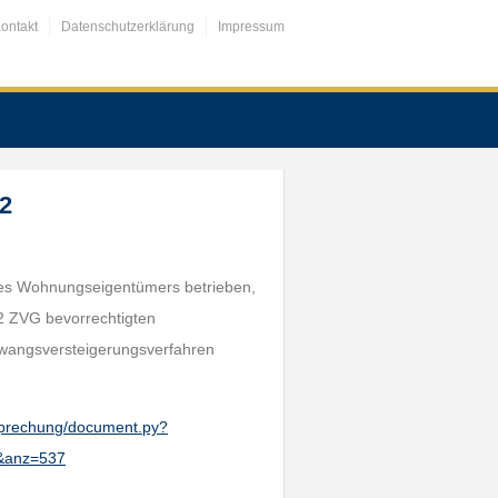
ontakt
Datenschutzerklärung
Impressum
 2
nes Wohnungseigentümers betrieben,
. 2 ZVG bevorrechtigten
angsversteigerungsverfahren
htsprechung/document.py?
&anz=537