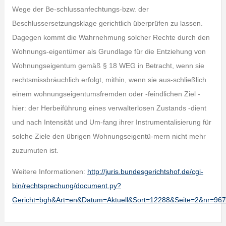
Wege der Be-schlussanfechtungs-bzw. der
Beschlussersetzungsklage gerichtlich überprüfen zu lassen.
Dagegen kommt die Wahrnehmung solcher Rechte durch den
Wohnungs-eigentümer als Grundlage für die Entziehung von
Wohnungseigentum gemäß § 18 WEG in Betracht, wenn sie
rechtsmissbräuchlich erfolgt, mithin, wenn sie aus-schließlich
einem wohnungseigentumsfremden oder -feindlichen Ziel -
hier: der Herbeiführung eines verwalterlosen Zustands -dient
und nach Intensität und Um-fang ihrer Instrumentalisierung für
solche Ziele den übrigen Wohnungseigentü-mern nicht mehr
zuzumuten ist.
Weitere Informationen:
http://juris.bundesgerichtshof.de/cgi-
bin/rechtsprechung/document.py?
Gericht=bgh&Art=en&Datum=Aktuell&Sort=12288&Seite=2&nr=9