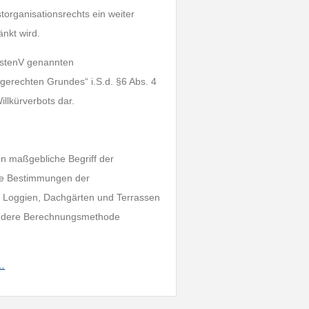
torganisationsrechts ein weiter
änkt wird.
ostenV genannten
gerechten Grundes“ i.S.d. §6 Abs. 4
llkürverbots dar.
n maßgebliche Begriff der
die Bestimmungen der
 Loggien, Dachgärten und Terrassen
andere Berechnungsmethode
h…