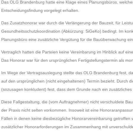
Das OLG Brandenburg hatte eine Klage eines Planungsbüros, welches 
Entscheidungsfindung vorgelegt erhalten.
Das Zusatzhonorar war durch die Verlängerung der Bauzeit, für Leist
Gesundheitsschutzkoordination (Abkürzung: SiGeKo) bedingt. Im konk
Planungsbüro eine zusätzliche Vergütung für die Bauüberwachung ein
Vertraglich hatten die Parteien keine Vereinbarung im Hinblick auf ei
Das Honorar war für den ursprünglichen Fertigstellungstermin als mona
Im Wege der Vertragsauslegung stellte das OLG Brandenburg fest, da
auf den ursprünglichen (nicht eingehaltenen) Termin bezieht. Durch d
(sozusagen konkludent) fest, dass dem Grunde nach ein zusätzliches
Diese Fallgestaltung, die (vom Auftragnehmer) nicht verschuldete Bau
der Praxis nicht selten vorkommen. Insoweit ist eine Honoraranpass
Fällen in denen keine diesbezügliche Honorarvereinbarung getroffen 
zusätzlicher Honorarforderungen im Zusammenhang mit unverschulde