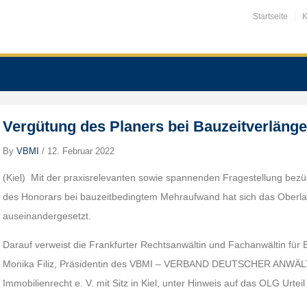
Startseite
K
Vergütung des Planers bei Bauzeitverlän
By
VBMI
/
12. Februar 2022
(Kiel) Mit der praxisrelevanten sowie spannenden Fragestellung bez
des Honorars bei bauzeitbedingtem Mehraufwand hat sich das Oberl
auseinandergesetzt.
Darauf verweist die Frankfurter Rechtsanwältin und Fachanwältin für
Monika Filiz, Präsidentin des VBMI – VERBAND DEUTSCHER ANWÄLTE
Immobilienrecht e. V. mit Sitz in Kiel, unter Hinweis auf das OLG Urte