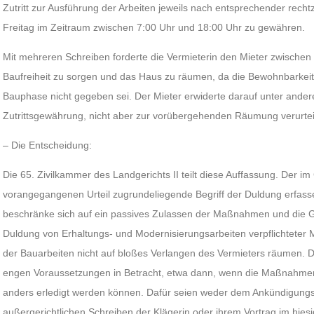
Zutritt zur Ausführung der Arbeiten jeweils nach entsprechender rech
Freitag im Zeitraum zwischen 7:00 Uhr und 18:00 Uhr zu gewähren.
Mit mehreren Schreiben forderte die Vermieterin den Mieter zwischen 
Baufreiheit zu sorgen und das Haus zu räumen, da die Bewohnbarkeit 
Bauphase nicht gegeben sei. Der Mieter erwiderte darauf unter ande
Zutrittsgewährung, nicht aber zur vorübergehenden Räumung verurteil
– Die Entscheidung:
Die 65. Zivilkammer des Landgerichts II teilt diese Auffassung. Der 
vorangegangenen Urteil zugrundeliegende Begriff der Duldung erfass
beschränke sich auf ein passives Zulassen der Maßnahmen und die Ge
Duldung von Erhaltungs- und Modernisierungsarbeiten verpflichteter
der Bauarbeiten nicht auf bloßes Verlangen des Vermieters räumen. D
engen Voraussetzungen in Betracht, etwa dann, wenn die Maßnahmen 
anders erledigt werden können. Dafür seien weder dem Ankündigung
außergerichtlichen Schreiben der Klägerin oder ihrem Vortrag im hies