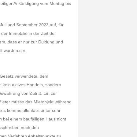
tzeitiger Ankündigung vom Montag bis
Juli und September 2023 auf, für
der Immobilie in der Zeit der
rem, dass er nur zur Duldung und
t worden sei.
im Gesetz verwendete, dem
e kein aktives Handeln, sondern
währung von Zutritt. Ein zur
 Mieter müsse das Mietobjekt während
ies komme allenfalls unter sehr
bei einem baufälligen Haus nicht
sschreiben noch den
igen Verfahren Anhaltspunkte zu