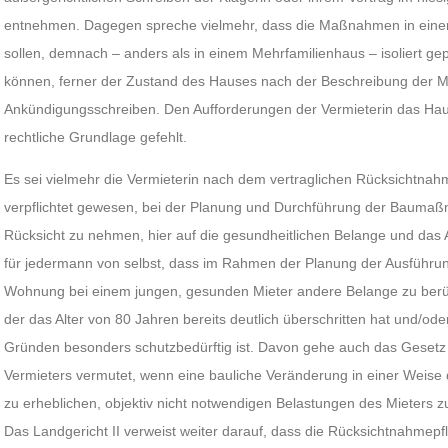
entnehmen. Dagegen spreche vielmehr, dass die Maßnahmen in ei
sollen, demnach – anders als in einem Mehrfamilienhaus – isoliert ge
können, ferner der Zustand des Hauses nach der Beschreibung der
Ankündigungsschreiben. Den Aufforderungen der Vermieterin das Ha
rechtliche Grundlage gefehlt.
Es sei vielmehr die Vermieterin nach dem vertraglichen Rücksichtnah
verpflichtet gewesen, bei der Planung und Durchführung der Baumaß
Rücksicht zu nehmen, hier auf die gesundheitlichen Belange und das A
für jedermann von selbst, dass im Rahmen der Planung der Ausführu
Wohnung bei einem jungen, gesunden Mieter andere Belange zu berück
der das Alter von 80 Jahren bereits deutlich überschritten hat und/od
Gründen besonders schutzbedürftig ist. Davon gehe auch das Gesetz a
Vermieters vermutet, wenn eine bauliche Veränderung in einer Weise d
zu erheblichen, objektiv nicht notwendigen Belastungen des Mieters z
Das Landgericht II verweist weiter darauf, dass die Rücksichtnahmepf