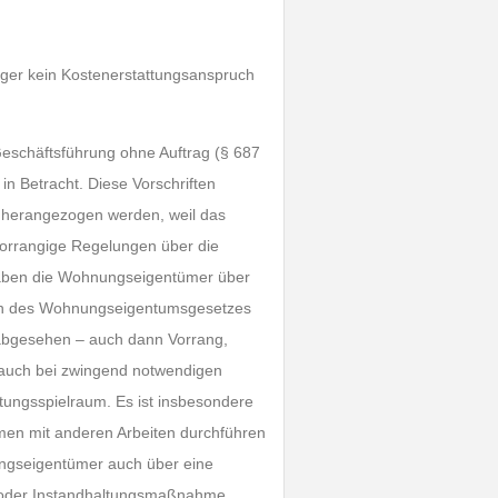
äger kein Kostenerstattungsanspruch
Geschäftsführung ohne Auftrag (§ 687
n Betracht. Diese Vorschriften
 herangezogen werden, weil das
vorrangige Regelungen über die
haben die Wohnungseigentümer über
en des Wohnungseigentumsgesetzes
 abgesehen – auch dann Vorrang,
uch bei zwingend notwendigen
ngsspielraum. Es ist insbesondere
men mit anderen Arbeiten durchführen
ngseigentümer auch über eine
 oder Instandhaltungsmaßnahme