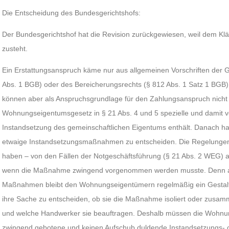
Die Entscheidung des Bundesgerichtshofs:
Der Bundesgerichtshof hat die Revision zurückgewiesen, weil dem Kl
zusteht.
Ein Erstattungsanspruch käme nur aus allgemeinen Vorschriften der 
Abs. 1 BGB) oder des Bereicherungsrechts (§ 812 Abs. 1 Satz 1 BGB) i
können aber als Anspruchsgrundlage für den Zahlungsanspruch nicht
Wohnungseigentumsgesetz in § 21 Abs. 4 und 5 spezielle und damit 
Instandsetzung des gemeinschaftlichen Eigentums enthält. Danach 
etwaige Instandsetzungsmaßnahmen zu entscheiden. Die Regelung
haben – von den Fällen der Notgeschäftsführung (§ 21 Abs. 2 WEG)
wenn die Maßnahme zwingend vorgenommen werden musste. Denn a
Maßnahmen bleibt den Wohnungseigentümern regelmäßig ein Gestaltu
ihre Sache zu entscheiden, ob sie die Maßnahme isoliert oder zusam
und welche Handwerker sie beauftragen. Deshalb müssen die Wohnu
zwingend gebotene und keinen Aufschub duldende Instandsetzungs-