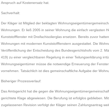
Anspruch auf Kostenersatz hat.
Sachverhalt:
Der Kläger ist Mitglied der beklagten Wohnungseigentümergemeinsch
Wohnungen. Er ließ 2005 in seiner Wohnung die einfach verglasten H
Kunststofffenster mit Dreifachisolierglas ersetzen. Bereits zuvor hat
Wohnungen mit modernen Kunststofffenstern ausgestattet. Die Wohn
Veröffentlichung der Entscheidung des Bundesgerichtshofs vom 2. M
419) zu einer vergleichbaren Regelung in einer Teilungserklärung irrt
Wohnungseigentümer müsse die notwendige Erneuerung der Fenster
vornehmen. Tatsächlich ist dies gemeinschaftliche Aufgabe der Wohn
Bisheriger Prozessverlauf:
Das Amtsgericht hat die gegen die Wohnungseigentümergemeinschaft 
gerichtete Klage abgewiesen. Die Berufung ist erfolglos geblieben. M
zugelassenen Revision verfolgt der Kläger seinen Zahlungsantrag weit