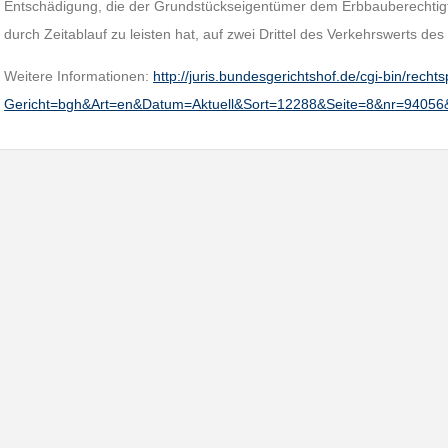
Entschädigung, die der Grundstückseigentümer dem Erbbauberechtig
durch Zeitablauf zu leisten hat, auf zwei Drittel des Verkehrswerts de
Weitere Informationen:
http://juris.bundesgerichtshof.de/cgi-bin/rec
Gericht=bgh&Art=en&Datum=Aktuell&Sort=12288&Seite=8&nr=9405