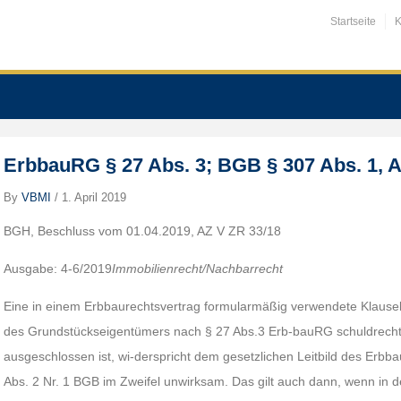
Startseite
K
ErbbauRG § 27 Abs. 3; BGB § 307 Abs. 1, A
By
VBMI
/
1. April 2019
BGH, Beschluss vom 01.04.2019, AZ V ZR 33/18
Ausgabe: 4-6/2019
Immobilienrecht/Nachbarrecht
Eine in einem Erbbaurechtsvertrag formularmäßig verwendete Klaus
des Grundstückseigentümers nach § 27 Abs.3 Erb-bauRG schuldrechtli
ausgeschlossen ist, wi-derspricht dem gesetzlichen Leitbild des Erbba
Abs. 2 Nr. 1 BGB im Zweifel unwirksam. Das gilt auch dann, wenn in 