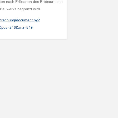
ten nach Erlöschen des Erbbaurechts
s Bauwerks begrenzt wird.
htsprechung/document.py?
6&pos=246&anz=549