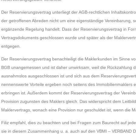
Der Reservierungsvertrag unterliegt der AGB-rechtlichen Inhaltskontrol
der getroffenen Abreden nicht um eine eigenständige Vereinbarung, 
ergänzende Regelung handelt. Dass der Reservierungsvertrag in For
Vertragsdokuments geschlossen wurde und später als der Maklervertr
entgegen.
Der Reservierungsvertrag benachteiligt die Maklerkunden im Sinne von
BGB unangemessen und ist daher unwirksam, weil die Rückzahlung 
ausnahmslos ausgeschlossen ist und sich aus dem Reservierungsvert
nennenswerte Vorteile ergeben noch seitens des Immobilienmaklers e
erbringen ist. Außerdem kommt der Reservierungsvertrag der Verein
Provision zugunsten des Maklers gleich. Das widerspricht dem Leitbil
Maklervertrags, wonach eine Provision nur geschuldet ist, wenn die Mak
Filiz empfahl, dies zu beachten und bei Fragen zum Baurecht auf jede
sie in diesem Zusammenhang u. a. auch auf den VBMI – VERBAND