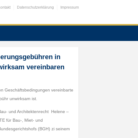
ontakt
Datenschutzerklärung
Impressum
ierungsgebühren in
wirksam vereinbaren
nen Geschäftsbedingungen vereinbarte
bühr unwirksam ist.
 Bau- und Architektenrecht Helene –
 für Bau-, Miet- und
es Bundesgerichtshofs (BGH) zi seinem