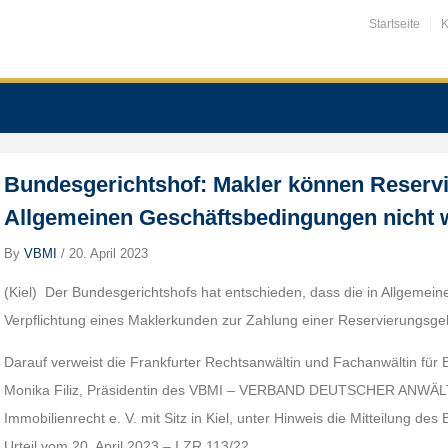
Startseite
K
Bundesgerichtshof: Makler können Reserv
Allgemeinen Geschäftsbedingungen nicht 
By
VBMI
/
20. April 2023
(Kiel) Der Bundesgerichtshofs hat entschieden, dass die in Allgemei
Verpflichtung eines Maklerkunden zur Zahlung einer Reservierungsge
Darauf verweist die Frankfurter Rechtsanwältin und Fachanwältin für
Monika Filiz, Präsidentin des VBMI – VERBAND DEUTSCHER ANWÄLTE
Immobilienrecht e. V. mit Sitz in Kiel, unter Hinweis die Mitteilung d
Urteil vom 20. April 2023 – I ZR 113/22.