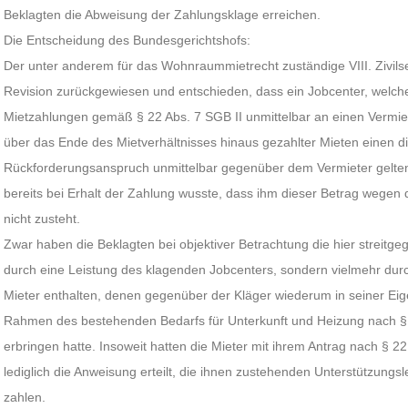
Beklagten die Abweisung der Zahlungsklage erreichen.
Die Entscheidung des Bundesgerichtshofs:
Der unter anderem für das Wohnraummietrecht zuständige VIII. Zivils
Revision zurückgewiesen und entschieden, dass ein Jobcenter, welc
Mietzahlungen gemäß § 22 Abs. 7 SGB II unmittelbar an einen Vermiete
über das Ende des Mietverhältnisses hinaus gezahlter Mieten einen d
Rückforderungsanspruch unmittelbar gegenüber dem Vermieter gelte
bereits bei Erhalt der Zahlung wusste, dass ihm dieser Betrag wegen
nicht zusteht.
Zwar haben die Beklagten bei objektiver Betrachtung die hier streitg
durch eine Leistung des klagenden Jobcenters, sondern vielmehr durc
Mieter enthalten, denen gegenüber der Kläger wiederum in seiner Eige
Rahmen des bestehenden Bedarfs für Unterkunft und Heizung nach § 
erbringen hatte. Insoweit hatten die Mieter mit ihrem Antrag nach § 2
lediglich die Anweisung erteilt, die ihnen zustehenden Unterstützungsl
zahlen.