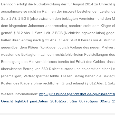
Dennoch erfolgt die Rückabwicklung der für August 2014 zu Unrecht g
ausnahmsweise nicht im Rahmen der insoweit bestehenden Leistung
Satz 1 Alt. 1 BGB (also zwischen den beklagten Vermietern und den M
dem klagendem Jobcenter andererseits), sondern steht dem Kläger e
gemäß § 812 Abs. 1 Satz 1 Alt. 2 BGB (Nichtleistungskondiktion) gege
hatten ihren Antrag nach § 22 Abs. 7 Satz SGB II bereits vor Ausführ
gegenüber dem Kläger (konkludent durch Vorlage des neuen Mietvertr
wussten die Beklagten nach den rechtsfehlerfreien Feststellungen de
Beendigung des Mietverhältnisses bereits bei Erhalt des Geldes, das
überwiesene Betrag von 860 € nicht zustand und es damit an einer Lei
(ehemaligen) Vertragspartner fehlte. Diesen Betrag haben die Beklagt
Kosten des Klägers ohne rechtlichen Grund erlangt (§ 812 Abs. 1 Satz 
Weitere Informationen:
http://juris.bundesgerichtshof.de/cgi-bin/rec
Gericht=bgh&Art=pm&Datum=2018&Sort=3&nr=80776&pos=0&anz=2