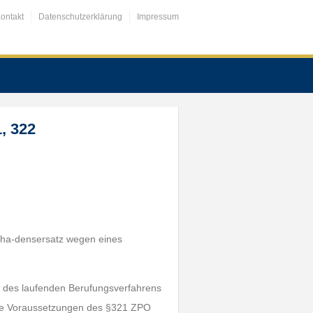
ontakt
Datenschutzerklärung
Impressum
, 322
Scha-densersatz wegen eines
nd des laufenden Berufungsverfahrens
 die Voraussetzungen des §321 ZPO