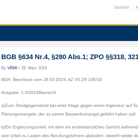
Startseite
K
BGB §634 Nr.4, §280 Abs.1; ZPO §§318, 321
By
VBMI
/
28. März 2019
BGH, Beschluss vom 28.03.2019, AZ VII ZR 105/18
Ausgabe: 1-3/2019
Baurecht
a)Zum Streitgegenstand bei einer Klage gegen einen Ingenieur auf 
Planungsmangels, der zu einem Bauwerksmangel geführt haben soll.
b)Ein Ergänzungsurteil, mit dem ein erstinstanzliches Gericht währe
sein Urteil zu Lasten des Berufungsführers abändert, obwohl weder