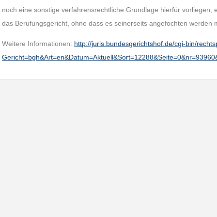
noch eine sonstige verfahrensrechtliche Grundlage hierfür vorliegen, 
das Berufungsgericht, ohne dass es seinerseits angefochten werden 
Weitere Informationen:
http://juris.bundesgerichtshof.de/cgi-bin/rec
Gericht=bgh&Art=en&Datum=Aktuell&Sort=12288&Seite=0&nr=9396