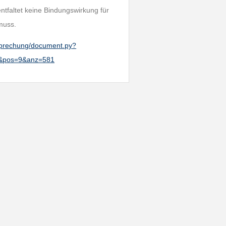
entfaltet keine Bindungswirkung für
muss.
htsprechung/document.py?
0&pos=9&anz=581