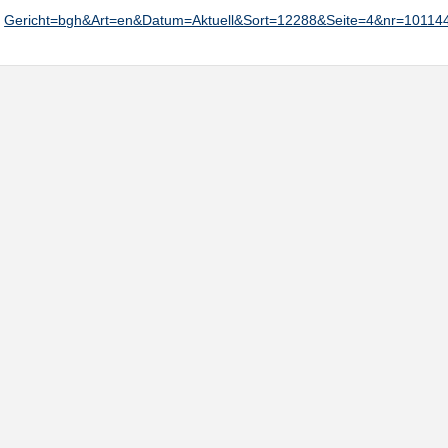
Gericht=bgh&Art=en&Datum=Aktuell&Sort=12288&Seite=4&nr=1011