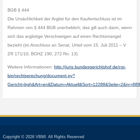
BGB § 444
Die Ursächlichkeit der Arglist für den Kaufentschluss ist im
Rahmen von § 444 BGB unerheblich; das gilt auch dann, wenn
sich das arglistige Verschweigen auf einen Rechtsmangel
bezieht (im Anschluss an Senat, Urteil vom 15. Juli 2011 – V
ZR 171/10, BGHZ 190, 272 Rn. 13).
Weitere Informationen:
http://juris.bundesgerichtshof.de/cgi-
bin/rechtsprechung/document.py?
Gericht=bgh&Art=en&Datum=Aktuell&Sort=12288&Seite=2&nr=8
Copyright © 2026 VBMI. All Rights Reserved