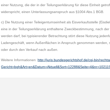
einer Nutzung, die der in der Teilungserklärung für diese Einheit ge
widerspricht, einen Unterlassungsanspruch aus §1004 Abs.1 BGB.
c) Die Nutzung einer Teileigentumseinheit als Eisverkaufsstelle (Eisdi
eine in der Teilungserklärung enthaltene Zweckbestimmung, nach der d
werden darf; bei typisierender Betrachtung stört diese Nutzung jedenf
Ladengeschäft, wenn Außenflächen in Anspruch genommen werden, s
oder durch den Verkauf nach außen.
Weitere Informationen:
http://juris.bundesgerichtshof.de/cgi-bin/rec
Gericht=bgh&Art=en&Datum=Aktuell&Sort=12288&Seite=4&nr=1021