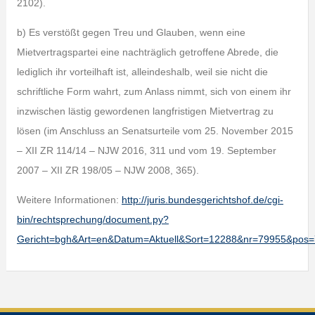
2102).
b) Es verstößt gegen Treu und Glauben, wenn eine
Mietvertragspartei eine nachträglich getroffene Abrede, die
lediglich ihr vorteilhaft ist, alleindeshalb, weil sie nicht die
schriftliche Form wahrt, zum Anlass nimmt, sich von einem ihr
inzwischen lästig gewordenen langfristigen Mietvertrag zu
lösen (im Anschluss an Senatsurteile vom 25. November 2015
– XII ZR 114/14 – NJW 2016, 311 und vom 19. September
2007 – XII ZR 198/05 – NJW 2008, 365).
Weitere Informationen:
http://juris.bundesgerichtshof.de/cgi-
bin/rechtsprechung/document.py?
Gericht=bgh&Art=en&Datum=Aktuell&Sort=12288&nr=79955&pos