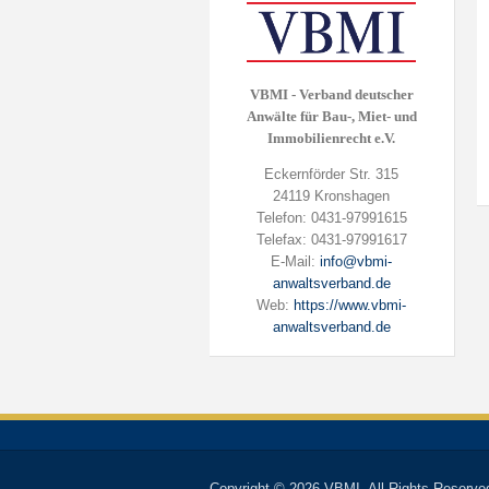
VBMI - Verband deutscher
Anwälte für Bau-, Miet- und
Immobilienrecht e.V.
Eckernförder Str. 315
24119 Kronshagen
Telefon: 0431-97991615
Telefax: 0431-97991617
E-Mail:
info@vbmi-
anwaltsverband.de
Web:
https://www.vbmi-
anwaltsverband.de
Copyright © 2026 VBMI. All Rights Reserve